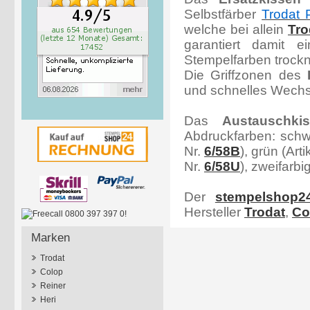
Selbstfärber
Trodat 
welche bei allein
Tro
garantiert damit e
Stempelfarben trockne
Die Griffzonen des
und schnelles Wechs
Das
Austauschki
Abdruckfarben: schwa
Nr.
6/58B
), grün (Arti
Nr.
6/58U
), zweifarbig
Der
stempelshop2
Hersteller
Trodat
,
Co
Marken
Trodat
Colop
Reiner
Heri