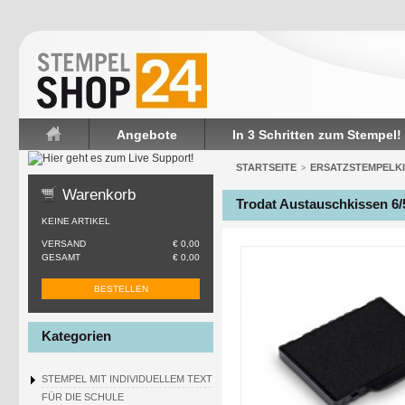
Angebote
In 3 Schritten zum Stempel!
Startseite
STARTSEITE
ERSATZSTEMPELK
>
Warenkorb
Trodat Austauschkissen 6/
KEINE ARTIKEL
VERSAND
€ 0,00
GESAMT
€ 0,00
BESTELLEN
Kategorien
STEMPEL MIT INDIVIDUELLEM TEXT
FÜR DIE SCHULE