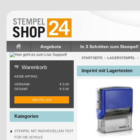
Angebote
In 3 Schritten zum Stempel!
Startseite
STARTSEITE
LAGERSTEMPEL
>
>
Warenkorb
Imprint mit Lagertexten
KEINE ARTIKEL
VERSAND
€ 0,00
GESAMT
€ 0,00
BESTELLEN
Kategorien
STEMPEL MIT INDIVIDUELLEM TEXT
FÜR DIE SCHULE