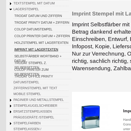
TEXTSTEMPEL MIT DATUM
LAGERSTEMPEL
Imprint Stempel mit L
TRODAT DATUM UND ZIFFERN
TRODAT PRINTY DATUM + ZIFFERN
Imprint Selbstfärber mi
COLOP DATUMSTEMPEL
Betrag dankend erhalten
COLOP PRINTER DATUM + ZIFFERN
Einschreiben, Entwurf, E
HOLZSTEMPEL MIT LAGERTEXTEN
Infopost, Kopie, Liefe
IMPRINT MIT LAGERTEXTEN
Nur zur Verrechnung, O
SELBSTFÄRBER WORTBAND +
richtig, sachlich richtig
DATUM
TRODAT STEMPEL Z.
Warensendung, Zahlbar 
SELBERSETZEN
COLOP PRINTER ZUM
SELBERSETZEN
TRODAT OFFICE PRINTY
DATUMSTEMPEL
ZIFFERNSTEMPEL MIT TEXT
MOBILE STEMPEL
PAGINIER UND METALLSTEMPEL
STEMPELKUGELSCHREIBER
Impr
ERSATZSTEMPELKISSEN
PRÄGEGERÄTE /STEMPEL
Handl
STEMPELFARBEN
Günst
STEMPELKISSEN /
unter