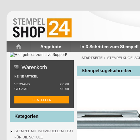
Angebote
In 3 Schritten zum Stempel!
Startseite
STARTSEITE
STEMPELKUGELSC
>
Warenkorb
Stempelkugelschreiber
KEINE ARTIKEL
VERSAND
€ 0,00
GESAMT
€ 0,00
BESTELLEN
Kategorien
STEMPEL MIT INDIVIDUELLEM TEXT
FÜR DIE SCHULE