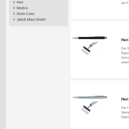
Heri
der F
Modico
Noris Color
Jakob Maul GmbH
Heri
Der S
Eigen
Schre
einem
Heri
Der H
Stemp
Eigen