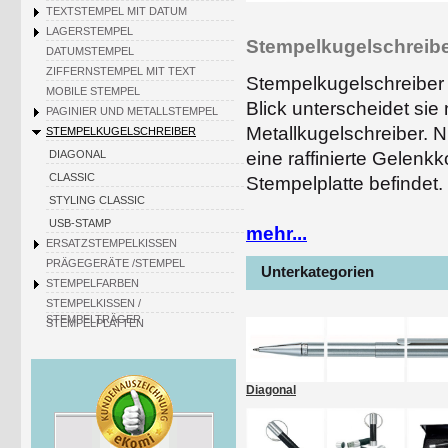
TEXTSTEMPEL MIT DATUM
LAGERSTEMPEL
Stempelkugelschreibe
DATUMSTEMPEL
ZIFFERNSTEMPEL MIT TEXT
Stempelkugelschreiber 
MOBILE STEMPEL
Blick unterscheidet sie
PAGINIER UND METALLSTEMPEL
Metallkugelschreiber. N
STEMPELKUGELSCHREIBER
eine raffinierte Gelenk
DIAGONAL
CLASSIC
Stempelplatte befindet.
STYLING CLASSIC
Stempelkugelschreiber für unterw
USB-STAMP
mehr...
ERSATZSTEMPELKISSEN
Auf dieser sind meistens Kontakt- od
PRÄGEGERÄTE /STEMPEL
ein Logo darauf unterzubringen. Das 
Unterkategorien
unterwegs sind – vor allem wenn der 
STEMPELFARBEN
STEMPELKISSEN /
Stempelkugelschreiber als Gesche
STEMPELTRÄGER
STEMPELPLATTEN
Stempelkugelschreiber eignen sich a
Freundeskreis einen bleibenden Eind
Eine interessante Variante der Stemp
Traditionshersteller
Heri
, der 1961 d
Diagonal