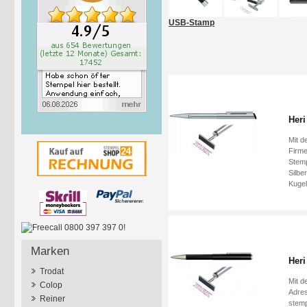
USB-Stamp
Heri
Mit d
Firme
Stemp
Silbe
Kugel
Marken
Heri
Trodat
Mit d
Colop
Adres
Reiner
stemp