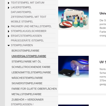
TEXTSTEMPEL MIT DATUM
LAGERSTEMPEL
DATUMSTEMPEL
Univ
ZIFFERNSTEMPEL MIT TEXT
Die S
MOBILE STEMPEL
porös
PAGINIER UND METALLSTEMPEL
Bedin
STEMPELKUGELSCHREIBER
Farbe
orang
ERSATZSTEMPELKISSEN
PRÄGEGERÄTE /STEMPEL
STEMPELFARBEN
BÜROSTEMPELFARBE
UNIVERSALSTEMPELFARBE
STEMPELFARBE MIT ÖL
UV S
SCHNELLTROCKNENDE FARBE
Noris
LEBENSMITTELSTEMPELFARBE
Schwa
norma
WÄSCHESTEMPELFARBE
370nm
SIGNIERSTEMPELFARBE
geeign
FARBE FÜR GLATTE OBERFLÄCHEN
METALLSTEMPELFARBE
ZUBEHÖR + VERDÜNNER
STEMPELKISSEN /