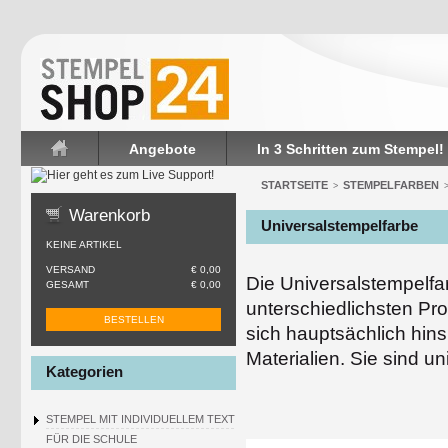
Angebote
In 3 Schritten zum Stempel!
Startseite
STARTSEITE
STEMPELFARBEN
>
Warenkorb
Universalstempelfarbe
KEINE ARTIKEL
VERSAND
€ 0,00
Die Universalstempelfa
GESAMT
€ 0,00
unterschiedlichsten Pr
BESTELLEN
sich hauptsächlich hins
Materialien. Sie sind u
Kategorien
STEMPEL MIT INDIVIDUELLEM TEXT
FÜR DIE SCHULE