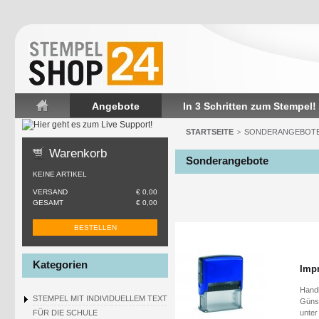
Angebote
In 3 Schritten zum Stempel!
Startseite
STARTSEITE
SONDERANGEBOT
>
Warenkorb
Sonderangebote
KEINE ARTIKEL
VERSAND
€ 0,00
GESAMT
€ 0,00
BESTELLEN
Kategorien
Impr
Handl
STEMPEL MIT INDIVIDUELLEM TEXT
Günst
FÜR DIE SCHULE
unter