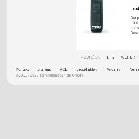
Trod
Der p
mit d
und s
Desig
« ZURÜCK
1
2
WEITER »
Kontakt
Sitemap
AGB
Bestellablauf
Widerruf
Versa
©2011 - 2026 stempelshop24.de GmbH