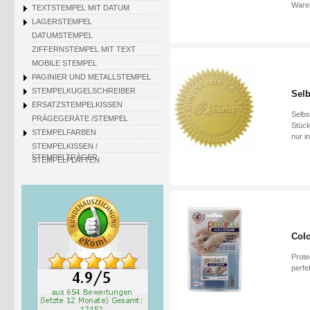
Waren
TEXTSTEMPEL MIT DATUM
LAGERSTEMPEL
DATUMSTEMPEL
ZIFFERNSTEMPEL MIT TEXT
MOBILE STEMPEL
PAGINIER UND METALLSTEMPEL
STEMPELKUGELSCHREIBER
Selb
ERSATZSTEMPELKISSEN
Selbs
PRÄGEGERÄTE /STEMPEL
Stück
STEMPELFARBEN
nur i
STEMPELKISSEN /
STEMPELTRÄGER
STEMPELPLATTEN
Colo
Prote
perfe