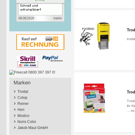
Trod
troda
Marken
Trodat
Trod
Colop
Trod
Reiner
ihr K
Heri
….es 
Modico
Noris Color
Jakob Maul GmbH