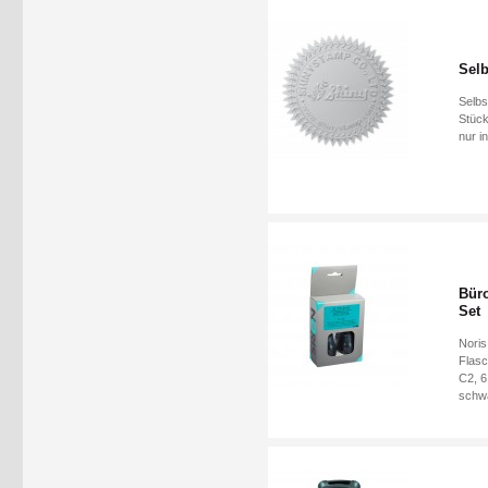
Selb
Selbs
Stück
nur i
Büro
Set
Noris
Flasc
C2, 6
schwa