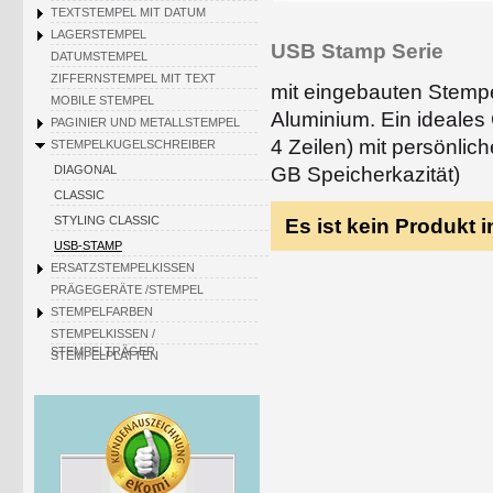
TEXTSTEMPEL MIT DATUM
LAGERSTEMPEL
USB Stamp Serie
DATUMSTEMPEL
ZIFFERNSTEMPEL MIT TEXT
mit eingebauten Stemp
MOBILE STEMPEL
Aluminium. Ein ideales
PAGINIER UND METALLSTEMPEL
4 Zeilen) mit persönli
STEMPELKUGELSCHREIBER
GB Speicherkazität)
DIAGONAL
CLASSIC
STYLING CLASSIC
Es ist kein Produkt 
USB-STAMP
ERSATZSTEMPELKISSEN
PRÄGEGERÄTE /STEMPEL
STEMPELFARBEN
STEMPELKISSEN /
STEMPELTRÄGER
STEMPELPLATTEN