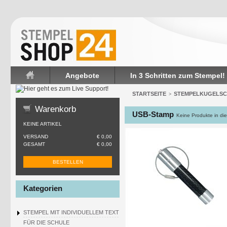
Angebote
In 3 Schritten zum Stempel!
Startseite
STARTSEITE
STEMPELKUGELSC
>
Warenkorb
USB-Stamp
Keine Produkte in die
KEINE ARTIKEL
VERSAND
€ 0,00
GESAMT
€ 0,00
BESTELLEN
Kategorien
STEMPEL MIT INDIVIDUELLEM TEXT
FÜR DIE SCHULE