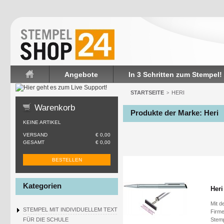
Angebote
In 3 Schritten zum Stempel!
Startseite
STARTSEITE
HERI
>
Warenkorb
Produkte der Marke: Heri
KEINE ARTIKEL
VERSAND
€ 0,00
GESAMT
€ 0,00
BESTELLEN
Kategorien
Heri
Mit d
STEMPEL MIT INDIVIDUELLEM TEXT
Firme
FÜR DIE SCHULE
Stemp