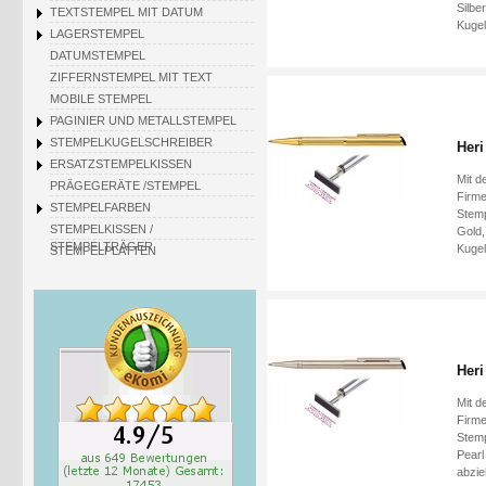
Silbe
TEXTSTEMPEL MIT DATUM
Kugel
LAGERSTEMPEL
DATUMSTEMPEL
ZIFFERNSTEMPEL MIT TEXT
MOBILE STEMPEL
PAGINIER UND METALLSTEMPEL
STEMPELKUGELSCHREIBER
Heri
ERSATZSTEMPELKISSEN
Mit d
PRÄGEGERÄTE /STEMPEL
Firme
STEMPELFARBEN
Stemp
STEMPELKISSEN /
Gold,
STEMPELTRÄGER
Kugel
STEMPELPLATTEN
Heri
Mit d
Firme
Stemp
Pearl
abzie