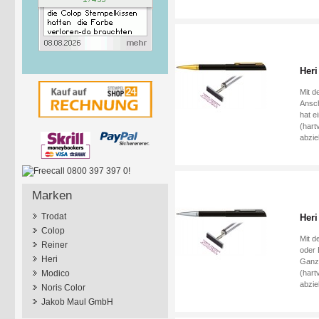
Heri
Mit d
Ansch
hat e
(hart
abzie
Marken
Trodat
Heri
Colop
Mit d
Reiner
oder 
Heri
Ganzm
(hart
Modico
abzie
Noris Color
Jakob Maul GmbH