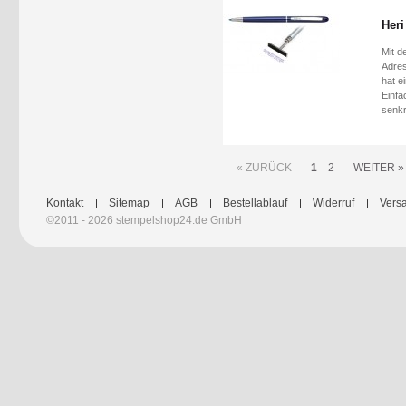
Heri
Mit d
Adres
hat e
Einfa
senkr
« ZURÜCK
1
2
WEITER »
Kontakt
Sitemap
AGB
Bestellablauf
Widerruf
Versa
©2011 - 2026 stempelshop24.de GmbH