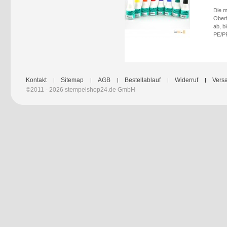
Die m
Oberf
ab, b
PE/PP
Kontakt
Sitemap
AGB
Bestellablauf
Widerruf
Versa
©2011 - 2026 stempelshop24.de GmbH