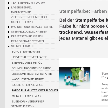
TEXTSTEMPEL MIT DATUM
LAGERSTEMPEL
Stempelfarbe: Farben 
DATUMSTEMPEL
ZIFFERNSTEMPEL MIT TEXT
Bei der
Stempelfarbe
f
MOBILE STEMPEL
Farbe für nicht poröse 
PAGINIER UND METALLSTEMPEL
trocknend
,
wasserfes
STEMPELKUGELSCHREIBER
ERSATZSTEMPELKISSEN
jedes Material gibt es 
PRÄGEGERÄTE /STEMPEL
STEMPELFARBEN
BÜROSTEMPELFARBE
UNIVERSALSTEMPELFARBE
STEMPELFARBE MIT ÖL
SCHNELLTROCKNENDE FARBE
Stem
LEBENSMITTELSTEMPELFARBE
Pol
WÄSCHESTEMPELFARBE
Stemp
SIGNIERSTEMPELFARBE
moder
FARBE FÜR GLATTE OBERFLÄCHEN
lasie
METALLSTEMPELFARBE
Reibe
schwa
ZUBEHÖR + VERDÜNNER
STEMPELKISSEN /