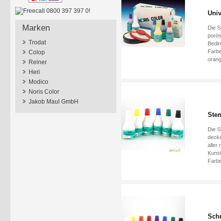
Univ
Marken
Die S
porös
Trodat
Bedin
Farbe
Colop
orang
Reiner
Heri
Modico
Noris Color
Jakob Maul GmbH
Stem
Die S
decke
aller
Kunst
Farbe
Schn