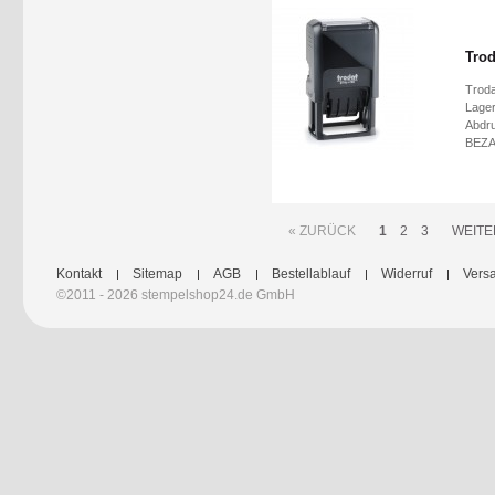
Trod
Troda
Lager
Abdr
BEZA
« ZURÜCK
1
2
3
WEITE
Kontakt
Sitemap
AGB
Bestellablauf
Widerruf
Versa
©2011 - 2026 stempelshop24.de GmbH