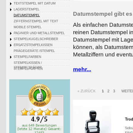
TEXTSTEMPEL MIT DATUM
LAGERSTEMPEL
Datumstempel gibt es
DATUMSTEMPEL
ZIFFERNSTEMPEL MIT TEXT
Als einfachen Datumste
MOBILE STEMPEL
reinen Datumstempel in 
PAGINIER UND METALLSTEMPEL
Datumstempel mit Lager
STEMPELKUGELSCHREIBER
ERSATZSTEMPELKISSEN
können, als Datumstempe
PRÄGEGERÄTE /STEMPEL
Metallziffern und eventu
STEMPELFARBEN
STEMPELKISSEN /
Der einfachste Datumstempel, der mit
STEMPELTRÄGER
mehr...
STEMPELPLATTEN
Nachteil, dass das getrennte Stempel
jedoch eine perfekte Lösung: den mo
besser, da Sie nur noch stempeln müs
Das Datum wird jeweils durch Drehe
« ZURÜCK
1
2
3
WEITE
sind endlos vulkanisiert und halten 
Schriftgrößen von 3 bis 18 mm beim 
unterschiedlicher Datumdarstellung:
Sonderwünschen. Bitte fragen Sie jew
Neben den reinen Datumstempeln gibt
dem Datum als auch daneben stehen. 
Trod
oder Standardtexte zum Auswechseln b
Eingegangen, Bezahlt, Gebucht, Ert.....
Selbs
EING