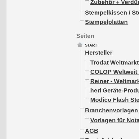
Zubehör + Verdü
Stempelkissen / St
Stempelplatten
Seiten
START
Hersteller
Trodat Weltmarkt
COLOP Weltweit a
Reiner - Weltmar
heri Geräte-Pro
Modico Flash St
Branchenvorlagen
Vorlagen für Not
AGB