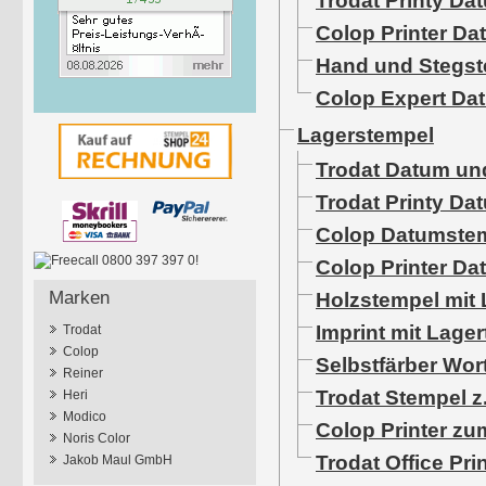
Trodat Printy D
Colop Printer D
Hand und Stegs
Colop Expert Da
Lagerstempel
Trodat Datum und
Trodat Printy Dat
Colop Datumste
Colop Printer Dat
Holzstempel mit 
Marken
Imprint mit Lager
Trodat
Colop
Selbstfärber Wo
Reiner
Trodat Stempel z
Heri
Modico
Colop Printer zu
Noris Color
Trodat Office Pri
Jakob Maul GmbH