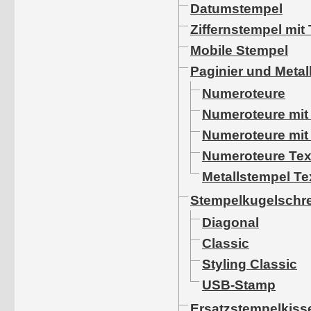
Datumstempel
Ziffernstempel mit 
Mobile Stempel
Paginier und Metal
Numeroteure
Numeroteure mit
Numeroteure mit
Numeroteure Tex
Metallstempel T
Stempelkugelschre
Diagonal
Classic
Styling Classic
USB-Stamp
Ersatzstempelkiss