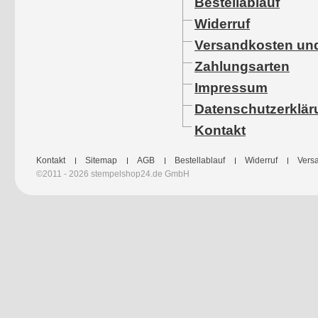
Bestellablauf
Widerruf
Versandkosten und
Zahlungsarten
Impressum
Datenschutzerklär
Kontakt
Kontakt
Sitemap
AGB
Bestellablauf
Widerruf
Versa
©2011 - 2026 stempelshop24.de GmbH