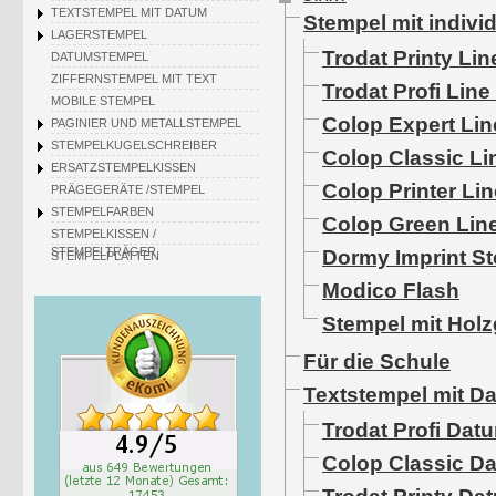
TEXTSTEMPEL MIT DATUM
Stempel mit indivi
LAGERSTEMPEL
Trodat Printy Lin
DATUMSTEMPEL
ZIFFERNSTEMPEL MIT TEXT
Trodat Profi Lin
MOBILE STEMPEL
Colop Expert Lin
PAGINIER UND METALLSTEMPEL
STEMPELKUGELSCHREIBER
Colop Classic Li
ERSATZSTEMPELKISSEN
Colop Printer Lin
PRÄGEGERÄTE /STEMPEL
STEMPELFARBEN
Colop Green Lin
STEMPELKISSEN /
STEMPELTRÄGER
Dormy Imprint S
STEMPELPLATTEN
Modico Flash
Stempel mit Holzg
Für die Schule
Textstempel mit D
Trodat Profi Dat
Colop Classic D