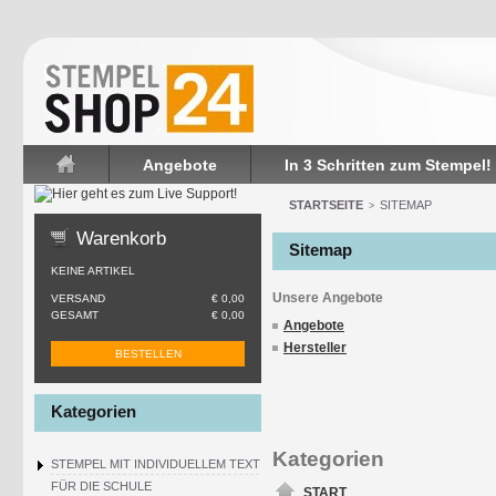
Angebote
In 3 Schritten zum Stempel!
Startseite
STARTSEITE
SITEMAP
>
Warenkorb
Sitemap
KEINE ARTIKEL
Unsere Angebote
VERSAND
€ 0,00
GESAMT
€ 0,00
Angebote
Hersteller
BESTELLEN
Kategorien
Kategorien
STEMPEL MIT INDIVIDUELLEM TEXT
FÜR DIE SCHULE
START