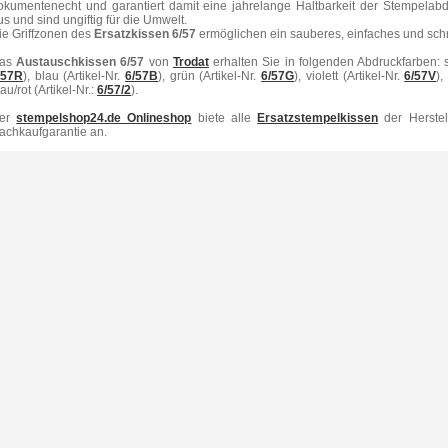
okumentenecht und garantiert damit eine jahrelange Haltbarkeit der Stempelabd
us und sind ungiftig für die Umwelt.
ie Griffzonen des
Ersatzkissen 6/57
ermöglichen ein sauberes, einfaches und sch
as
Austauschkissen 6/57
von
Trodat
erhalten Sie in folgenden Abdruckfarben: s
/57R
), blau (Artikel-Nr.
6/57B
), grün (Artikel-Nr.
6/57G
), violett (Artikel-Nr.
6/57V
),
au/rot (Artikel-Nr.:
6/57/2
).
er
stempelshop24.de Onlineshop
biete alle
Ersatzstempelkissen
der Herste
achkaufgarantie an.