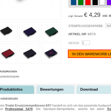
€ 4,29
inkl. 
zzgl. Versand
STEMPELKISSENFARBE:
ARTIKEL-NR:
6/57S
MENGE:
IN DEN WARENKORB L
AUSDRUCKEN
VERGRÖSSERN
Produktinfos
Bewertungen
Download
roduktdetails
eim
Trodat Ersatzstempelkissen 6/57
handelt es sich um das passende Austausc
und
Professional 5470
. Die Standard-Stempelfarbe, welche bei allein
Tr