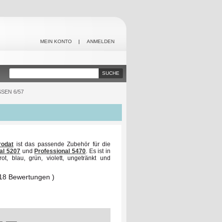
MEIN KONTO
ANMELDEN
SUCHE
SEN 6/57
rodat
ist das passende Zubehör für die
nal
5207
und
Professional 5470
. Es ist in
t, blau, grün, violett, ungetränkt und
 18 Bewertungen )