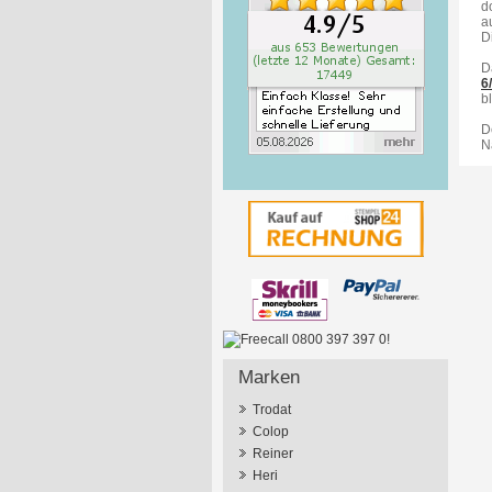
d
a
D
D
6
bl
D
N
Marken
Trodat
Colop
Reiner
Heri