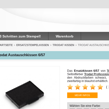
 3 Schritten zum Stempel!
Warenkorb
ARTSEITE
ERSATZSTEMPELKISSEN
TRODAT KISSEN
TRODAT AUSTAUSCHKIS
>
>
>
odat Austauschkissen 6/57
Das
Ersatzkissen 6/57
von
T
Selbstfärber
Trodat Professio
den Abdruckfarben schwarz, ro
zweifarbig in blau/rot erhältlich.
(
MEHR INFOS
Wählen Sie eine Farbe: