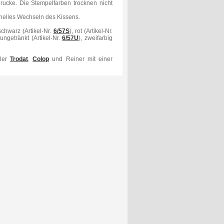
rucke. Die Stempelfarben trocknen nicht
nelles Wechseln des Kissens.
chwarz (Artikel-Nr.
6/57S
), rot (Artikel-Nr.
 ungetränkt (Artikel-Nr.
6/57U
), zweifarbig
ller
Trodat
,
Colop
und Reiner mit einer