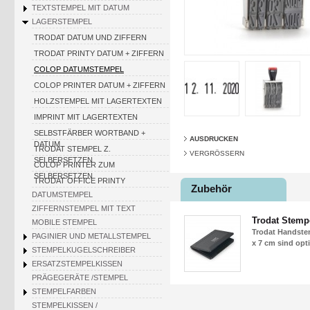
TEXTSTEMPEL MIT DATUM
LAGERSTEMPEL
TRODAT DATUM UND ZIFFERN
TRODAT PRINTY DATUM + ZIFFERN
COLOP DATUMSTEMPEL
COLOP PRINTER DATUM + ZIFFERN
HOLZSTEMPEL MIT LAGERTEXTEN
IMPRINT MIT LAGERTEXTEN
SELBSTFÄRBER WORTBAND +
AUSDRUCKEN
DATUM
TRODAT STEMPEL Z.
VERGRÖSSERN
SELBERSETZEN
COLOP PRINTER ZUM
SELBERSETZEN
TRODAT OFFICE PRINTY
Zubehör
DATUMSTEMPEL
ZIFFERNSTEMPEL MIT TEXT
Trodat Stemp
MOBILE STEMPEL
Trodat Handstem
PAGINIER UND METALLSTEMPEL
x 7 cm sind opti
STEMPELKUGELSCHREIBER
ERSATZSTEMPELKISSEN
PRÄGEGERÄTE /STEMPEL
STEMPELFARBEN
STEMPELKISSEN /