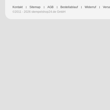
Kontakt
Sitemap
AGB
Bestellablauf
Widerruf
Versa
©2011 - 2026 stempelshop24.de GmbH