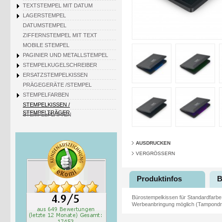
TEXTSTEMPEL MIT DATUM
LAGERSTEMPEL
DATUMSTEMPEL
ZIFFERNSTEMPEL MIT TEXT
MOBILE STEMPEL
PAGINIER UND METALLSTEMPEL
STEMPELKUGELSCHREIBER
ERSATZSTEMPELKISSEN
PRÄGEGERÄTE /STEMPEL
STEMPELFARBEN
STEMPELKISSEN /
STEMPELTRÄGER
STEMPELPLATTEN
AUSDRUCKEN
VERGRÖSSERN
Produktinfos
B
Bürostempelkissen für Standardfarbe.
Werbeanbringung möglich (Tampondruck