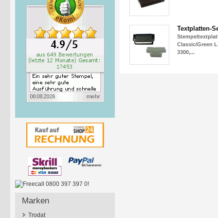
Textplatten-S
Stempeltextpla
Classic/Green L
3300,...
Marken
Trodat