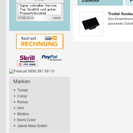
Zubehör
P
Trodat Austa
Das Ersatzkisse
passende Zubehö
Marken
Trodat
Colop
Reiner
Heri
Modico
Noris Color
Jakob Maul GmbH