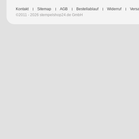
Kontakt
Sitemap
AGB
Bestellablauf
Widerruf
Versa
©2011 - 2026 stempelshop24.de GmbH