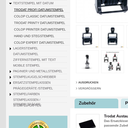
TEXTSTEMPEL MIT DATUM
TRODAT PROFI DATUMSTEMPEL
COLOP CLASSIC DATUMSTEMPEL
TRODAT PRINTY DATUMSTEMPEL
COLOP PRINTER DATUMSTEMPEL
HAND UND STEGSTEMPEL
COLOP EXPERT DATUMSTEMPEL
LAGERSTEMPEL
DATUMSTEMPEL
ZIFFERNSTEMPEL MIT TEXT
MOBILE STEMPEL
PAGINIER UND METALLSTEMPEL
STEMPELKUGELSCHREIBER
ERSATZSTEMPELKISSEN
AUSDRUCKEN
PRÄGEGERÄTE /STEMPEL
VERGRÖSSERN
STEMPELFARBEN
STEMPELKISSEN /
Zubehör
P
STEMPELTRÄGER
STEMPELPLATTEN
Trodat Austa
Das Ersatzkisse
passende Zubehö