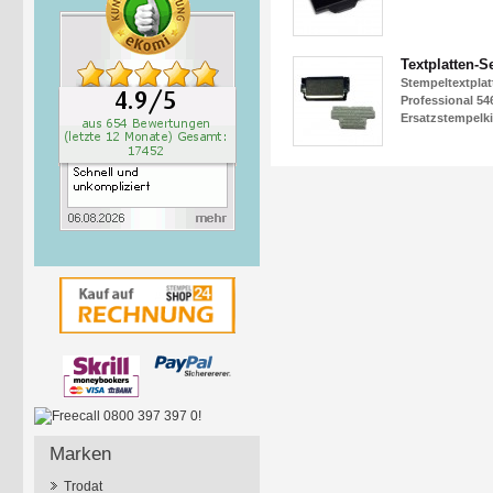
Textplatten-Se
Stempeltextplat
Professional 546
Ersatzstempelki
Marken
Trodat