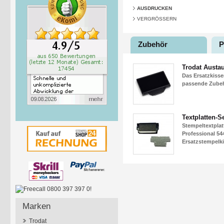
AUSDRUCKEN
VERGRÖSSERN
Zubehör
P
Trodat Austa
Das Ersatzkisse
passende Zubehö
Textplatten-Se
Stempeltextpla
Professional 544
Ersatzstempelki
Marken
Trodat