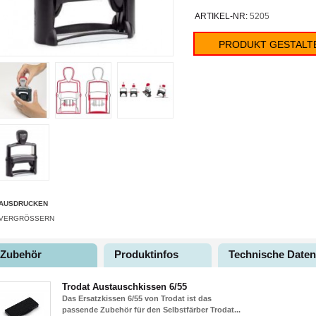
ARTIKEL-NR:
5205
PRODUKT GESTALT
AUSDRUCKEN
VERGRÖSSERN
Zubehör
Produktinfos
Technische Daten
Trodat Austauschkissen 6/55
Das Ersatzkissen 6/55 von Trodat ist das
passende Zubehör für den Selbstfärber Trodat...