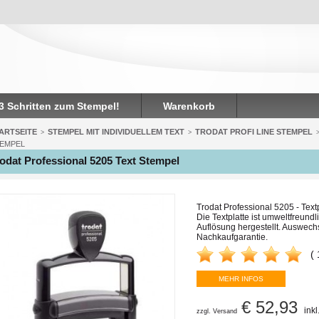
 3 Schritten zum Stempel!
Warenkorb
ARTSEITE
STEMPEL MIT INDIVIDUELLEM TEXT
TRODAT PROFI LINE STEMPEL
>
>
EMPEL
odat Professional 5205 Text Stempel
Trodat Professional 5205 - Text
Die Textplatte ist umweltfreund
Auflösung hergestellt. Auswech
Nachkaufgarantie.
(
MEHR INFOS
€ 52,93
ink
zzgl. Versand