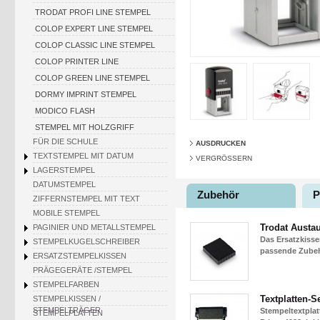
TRODAT PROFI LINE STEMPEL
COLOP EXPERT LINE STEMPEL
COLOP CLASSIC LINE STEMPEL
COLOP PRINTER LINE
COLOP GREEN LINE STEMPEL
DORMY IMPRINT STEMPEL
MODICO FLASH
STEMPEL MIT HOLZGRIFF
FÜR DIE SCHULE
AUSDRUCKEN
TEXTSTEMPEL MIT DATUM
VERGRÖSSERN
LAGERSTEMPEL
DATUMSTEMPEL
Zubehör
P
ZIFFERNSTEMPEL MIT TEXT
MOBILE STEMPEL
Trodat Austa
PAGINIER UND METALLSTEMPEL
Das Ersatzkisse
STEMPELKUGELSCHREIBER
passende Zubehö
ERSATZSTEMPELKISSEN
PRÄGEGERÄTE /STEMPEL
STEMPELFARBEN
Textplatten-Se
STEMPELKISSEN /
STEMPELTRÄGER
Stempeltextplat
STEMPELPLATTEN