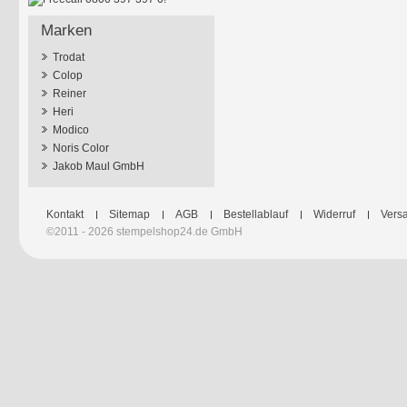
Marken
Trodat
Colop
Reiner
Heri
Modico
Noris Color
Jakob Maul GmbH
Kontakt
Sitemap
AGB
Bestellablauf
Widerruf
Versa
©2011 - 2026 stempelshop24.de GmbH