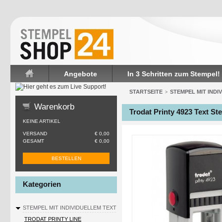
Angebote
In 3 Schritten zum Stempel!
Startseite
STARTSEITE
STEMPEL MIT INDI
>
Warenkorb
Trodat Printy 4923 Text St
KEINE ARTIKEL
VERSAND
€ 0,00
GESAMT
€ 0,00
BESTELLEN
Kategorien
STEMPEL MIT INDIVIDUELLEM TEXT
TRODAT PRINTY LINE