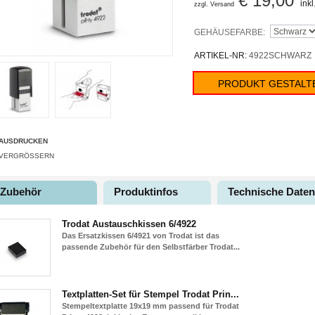
€ 19,00
ink
zzgl. Versand
GEHÄUSEFARBE:
ARTIKEL-NR:
4922SCHWARZ
PRODUKT GESTALT
AUSDRUCKEN
VERGRÖSSERN
Zubehör
Produktinfos
Technische Daten
Trodat Austauschkissen 6/4922
Das Ersatzkissen 6/4921 von Trodat ist das
passende Zubehör für den Selbstfärber Trodat...
Textplatten-Set für Stempel Trodat Prin...
Stempeltextplatte 19x19 mm passend für Trodat