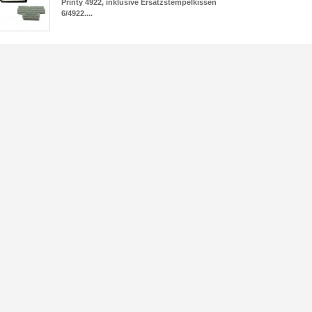
Printy 4922, inklusive Ersatzstempelkissen
6/4922....