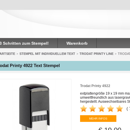
 3 Schritten zum Stempel!
Warenkorb
ARTSEITE
STEMPEL MIT INDIVIDUELLEM TEXT
TRODAT PRINTY LINE
TRODAT
>
>
>
odat Printy 4922 Text Stempel
Trodat Printy 4922
extplattengröße 19 x 19 mm max. 
umweltfreundlich aus lasergrav
hergestellt. Auswechselbares S
(
MEHR INFOS