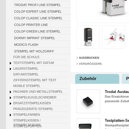
TRODAT PROFI LINE STEMPEL
COLOP EXPERT LINE STEMPEL
COLOP CLASSIC LINE STEMPEL
COLOP PRINTER LINE
COLOP GREEN LINE STEMPEL
DORMY IMPRINT STEMPEL
MODICO FLASH
STEMPEL MIT HOLZGRIFF
FÜR DIE SCHULE
AUSDRUCKEN
TEXTSTEMPEL MIT DATUM
VERGRÖSSERN
LAGERSTEMPEL
DATUMSTEMPEL
Zubehör
P
ZIFFERNSTEMPEL MIT TEXT
MOBILE STEMPEL
Trodat Austa
PAGINIER UND METALLSTEMPEL
Das Ersatzkisse
STEMPELKUGELSCHREIBER
passende Zubehö
ERSATZSTEMPELKISSEN
PRÄGEGERÄTE /STEMPEL
STEMPELFARBEN
Textplatten-Se
STEMPELKISSEN /
STEMPELTRÄGER
Stempeltextplat
STEMPELPLATTEN