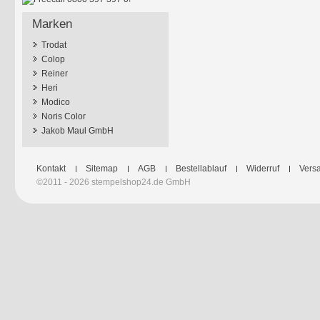
Marken
Trodat
Colop
Reiner
Heri
Modico
Noris Color
Jakob Maul GmbH
Kontakt
Sitemap
AGB
Bestellablauf
Widerruf
Versa
©2011 - 2026 stempelshop24.de GmbH