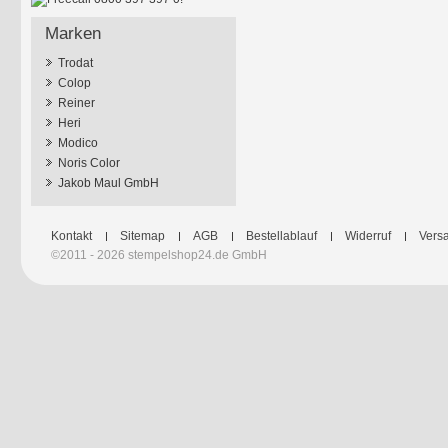
Marken
Trodat
Colop
Reiner
Heri
Modico
Noris Color
Jakob Maul GmbH
Kontakt
Sitemap
AGB
Bestellablauf
Widerruf
Versa
©2011 - 2026 stempelshop24.de GmbH