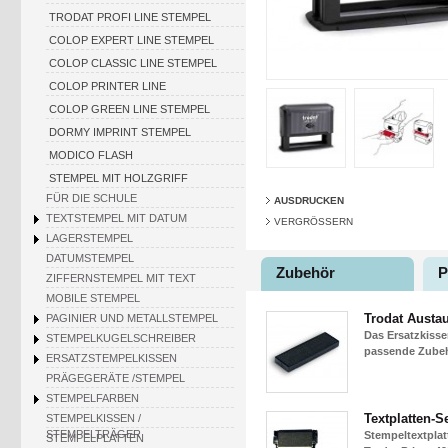
TRODAT PROFI LINE STEMPEL
COLOP EXPERT LINE STEMPEL
COLOP CLASSIC LINE STEMPEL
COLOP PRINTER LINE
COLOP GREEN LINE STEMPEL
DORMY IMPRINT STEMPEL
MODICO FLASH
STEMPEL MIT HOLZGRIFF
FÜR DIE SCHULE
AUSDRUCKEN
TEXTSTEMPEL MIT DATUM
VERGRÖSSERN
LAGERSTEMPEL
DATUMSTEMPEL
Zubehör
P
ZIFFERNSTEMPEL MIT TEXT
MOBILE STEMPEL
Trodat Austa
PAGINIER UND METALLSTEMPEL
Das Ersatzkisse
STEMPELKUGELSCHREIBER
passende Zubehö
ERSATZSTEMPELKISSEN
PRÄGEGERÄTE /STEMPEL
STEMPELFARBEN
Textplatten-Se
STEMPELKISSEN /
STEMPELTRÄGER
Stempeltextplat
STEMPELPLATTEN