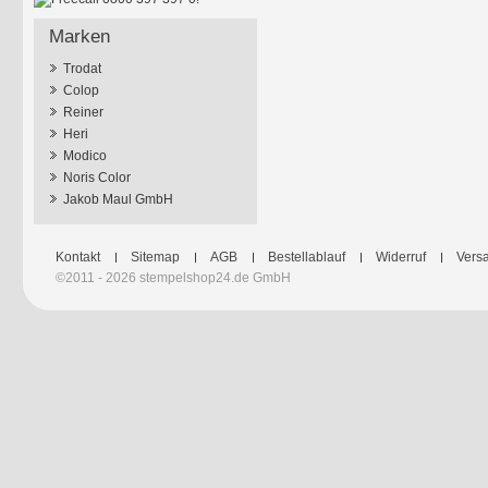
Marken
Trodat
Colop
Reiner
Heri
Modico
Noris Color
Jakob Maul GmbH
Kontakt
Sitemap
AGB
Bestellablauf
Widerruf
Versa
©2011 - 2026 stempelshop24.de GmbH