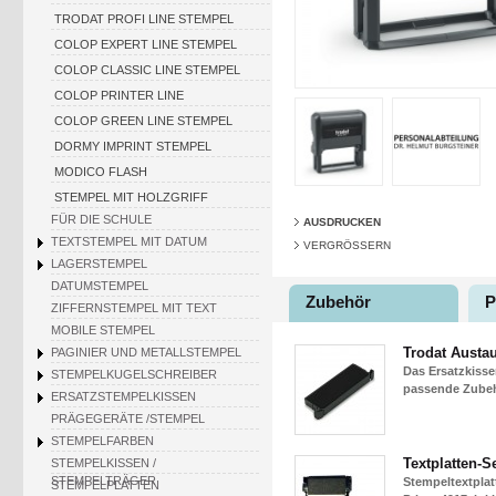
TRODAT PROFI LINE STEMPEL
COLOP EXPERT LINE STEMPEL
COLOP CLASSIC LINE STEMPEL
COLOP PRINTER LINE
COLOP GREEN LINE STEMPEL
DORMY IMPRINT STEMPEL
MODICO FLASH
STEMPEL MIT HOLZGRIFF
FÜR DIE SCHULE
AUSDRUCKEN
TEXTSTEMPEL MIT DATUM
VERGRÖSSERN
LAGERSTEMPEL
DATUMSTEMPEL
Zubehör
P
ZIFFERNSTEMPEL MIT TEXT
MOBILE STEMPEL
Trodat Austa
PAGINIER UND METALLSTEMPEL
Das Ersatzkisse
STEMPELKUGELSCHREIBER
passende Zubehö
ERSATZSTEMPELKISSEN
PRÄGEGERÄTE /STEMPEL
STEMPELFARBEN
Textplatten-Se
STEMPELKISSEN /
STEMPELTRÄGER
Stempeltextplat
STEMPELPLATTEN