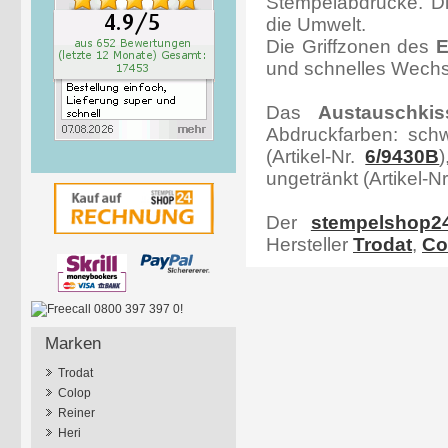
Stempelabdrucke. Di
die Umwelt.
Die Griffzonen des
E
und schnelles Wechs
Das
Austauschki
Abdruckfarben: schw
(Artikel-Nr.
6/9430B
)
ungetränkt (Artikel-N
Der
stempelshop2
Hersteller
Trodat
,
Co
Marken
Trodat
Colop
Reiner
Heri