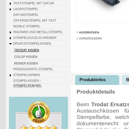
TEXTSTEMPEL MIT DATUM
LAGERSTEMPEL
DATUMSTEMPEL
ZIFFERNSTEMPEL MIT TEXT
MOBILE STEMPEL
PAGINIER UND METALLSTEMPEL
AUSDRUCKEN
STEMPELKUGELSCHREIBER
VERGRÖSSERN
ERSATZSTEMPELKISSEN
TRODAT KISSEN
COLOP KISSEN
REINER KISSEN
PRÄGEGERÄTE /STEMPEL
STEMPELFARBEN
Produktinfos
B
STEMPELKISSEN /
STEMPELTRÄGER
STEMPELPLATTEN
Produktdetails
Beim
Trodat Ersatz
Austauschkissen 
Stempelfarbe, welc
dokumentenecht un