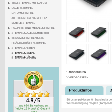
TEXTSTEMPEL MIT DATUM
LAGERSTEMPEL
DATUMSTEMPEL
ZIFFERNSTEMPEL MIT TEXT
MOBILE STEMPEL
PAGINIER UND METALLSTEMPEL
STEMPELKUGELSCHREIBER
ERSATZSTEMPELKISSEN
PRÄGEGERÄTE /STEMPEL
STEMPELFARBEN
STEMPELKISSEN /
STEMPELTRÄGER
STEMPELPLATTEN
AUSDRUCKEN
VERGRÖSSERN
Produktinfos
B
Bürostempelkissen für Standardfarbe.
Werbeanbringung möglich (Tampondruck