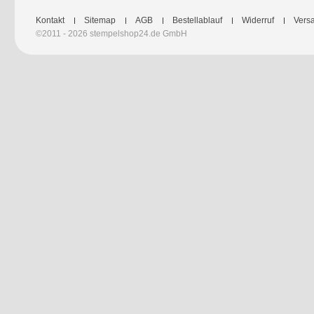
Kontakt
Sitemap
AGB
Bestellablauf
Widerruf
Versa
©2011 - 2026 stempelshop24.de GmbH