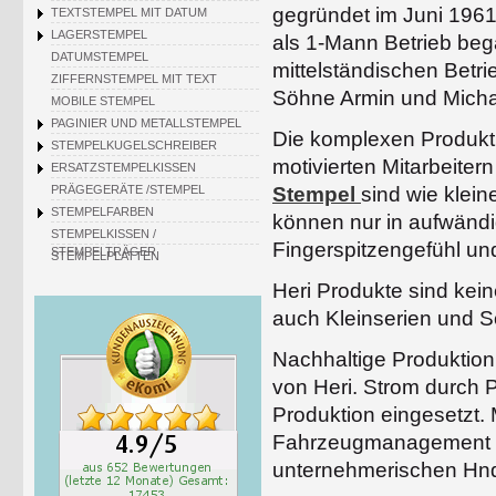
gegründet im Juni 1961
TEXTSTEMPEL MIT DATUM
LAGERSTEMPEL
als 1-Mann Betrieb beg
DATUMSTEMPEL
mittelständischen Betri
ZIFFERNSTEMPEL MIT TEXT
Söhne Armin und Michael
MOBILE STEMPEL
PAGINIER UND METALLSTEMPEL
Die komplexen Produkti
STEMPELKUGELSCHREIBER
motivierten Mitarbeiter
ERSATZSTEMPELKISSEN
Stempel
sind wie klei
PRÄGEGERÄTE /STEMPEL
STEMPELFARBEN
können nur in aufwänd
STEMPELKISSEN /
Fingerspitzengefühl und
STEMPELTRÄGER
STEMPELPLATTEN
Heri Produkte sind kein
auch Kleinserien und 
Nachhaltige Produktion 
von Heri. Strom durch
Produktion eingesetzt
Fahrzeugmanagement sin
unternehmerischen Hnd