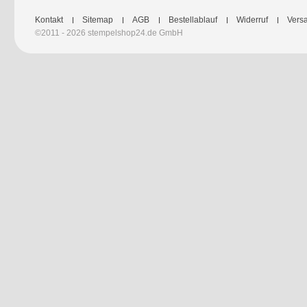
Kontakt
Sitemap
AGB
Bestellablauf
Widerruf
Versa
©2011 - 2026 stempelshop24.de GmbH