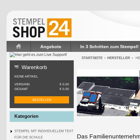
Angebote
In 3 Schritten zum Stempel!
Startseite
STARTSEITE
HERSTELLER
HE
>
>
Warenkorb
KEINE ARTIKEL
VERSAND
€ 0,00
GESAMT
€ 0,00
BESTELLEN
Kategorien
STEMPEL MIT INDIVIDUELLEM TEXT
Das Familienunternehme
FÜR DIE SCHULE