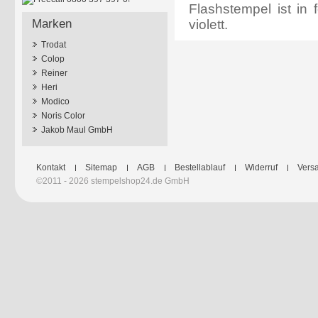
Flashstempel ist in 
violett.
Marken
Trodat
Colop
Reiner
Heri
Modico
Noris Color
Jakob Maul GmbH
Kontakt
Sitemap
AGB
Bestellablauf
Widerruf
Versa
©2011 - 2026 stempelshop24.de GmbH