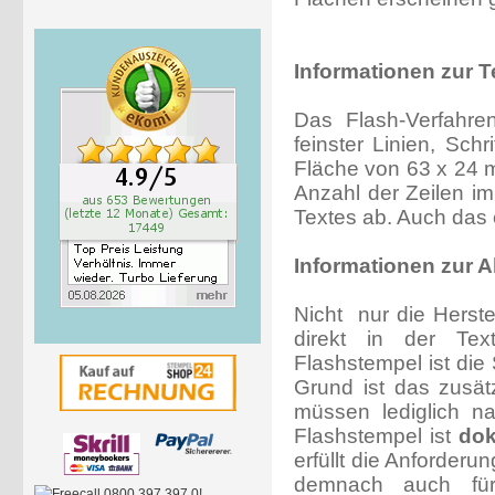
Informationen zur T
Das Flash-Verfahr
feinster Linien, Sch
Fläche von 63 x 24 m
Anzahl der Zeilen i
Textes ab. Auch das 
Informationen zur 
Nicht nur die Herst
direkt in der Tex
Flashstempel ist die 
Grund ist das zusät
müssen lediglich n
Flashstempel ist
do
erfüllt die Anforder
demnach auch für 