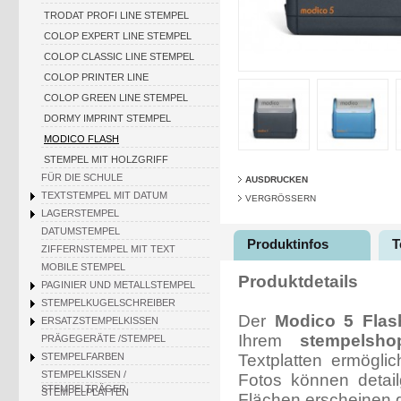
TRODAT PROFI LINE STEMPEL
COLOP EXPERT LINE STEMPEL
COLOP CLASSIC LINE STEMPEL
COLOP PRINTER LINE
COLOP GREEN LINE STEMPEL
DORMY IMPRINT STEMPEL
MODICO FLASH
STEMPEL MIT HOLZGRIFF
FÜR DIE SCHULE
AUSDRUCKEN
TEXTSTEMPEL MIT DATUM
VERGRÖSSERN
LAGERSTEMPEL
DATUMSTEMPEL
Produktinfos
T
ZIFFERNSTEMPEL MIT TEXT
MOBILE STEMPEL
Produktdetails
PAGINIER UND METALLSTEMPEL
STEMPELKUGELSCHREIBER
Der
Modico 5 Flas
ERSATZSTEMPELKISSEN
Ihrem
stempelsho
PRÄGEGERÄTE /STEMPEL
Textplatten ermögli
STEMPELFARBEN
STEMPELKISSEN /
Fotos können detai
STEMPELTRÄGER
STEMPELPLATTEN
Flächen erscheinen g