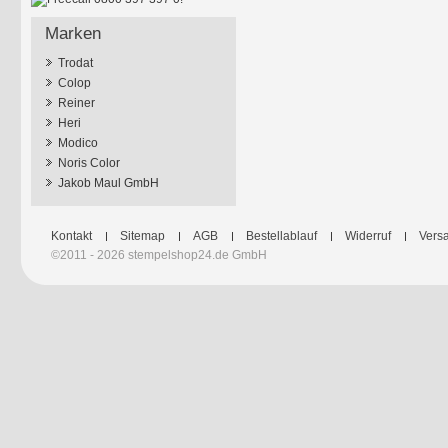
Marken
Trodat
Colop
Reiner
Heri
Modico
Noris Color
Jakob Maul GmbH
Kontakt
Sitemap
AGB
Bestellablauf
Widerruf
Versa
©2011 - 2026 stempelshop24.de GmbH