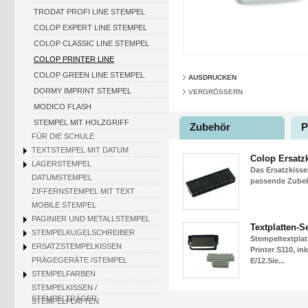
TRODAT PROFI LINE STEMPEL
COLOP EXPERT LINE STEMPEL
COLOP CLASSIC LINE STEMPEL
COLOP PRINTER LINE
COLOP GREEN LINE STEMPEL
AUSDRUCKEN
DORMY IMPRINT STEMPEL
VERGRÖSSERN
MODICO FLASH
STEMPEL MIT HOLZGRIFF
Zubehör
P
FÜR DIE SCHULE
TEXTSTEMPEL MIT DATUM
Colop Ersatz
LAGERSTEMPEL
Das Ersatzkisse
DATUMSTEMPEL
passende Zubehö
ZIFFERNSTEMPEL MIT TEXT
MOBILE STEMPEL
PAGINIER UND METALLSTEMPEL
Textplatten-S
STEMPELKUGELSCHREIBER
Stempeltextpla
ERSATZSTEMPELKISSEN
Printer S110, i
PRÄGEGERÄTE /STEMPEL
E/12.Sie...
STEMPELFARBEN
STEMPELKISSEN /
STEMPELTRÄGER
STEMPELPLATTEN