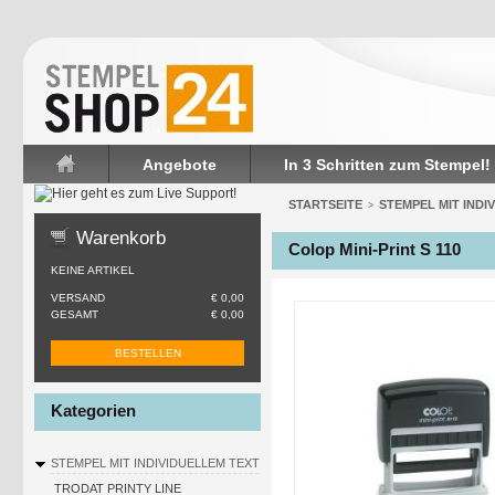
Angebote
In 3 Schritten zum Stempel!
Startseite
STARTSEITE
STEMPEL MIT INDI
>
Warenkorb
Colop Mini-Print S 110
KEINE ARTIKEL
VERSAND
€ 0,00
GESAMT
€ 0,00
BESTELLEN
Kategorien
STEMPEL MIT INDIVIDUELLEM TEXT
TRODAT PRINTY LINE