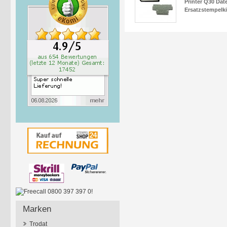
Printer Q30 Date
Ersatzstempelki
Marken
Trodat