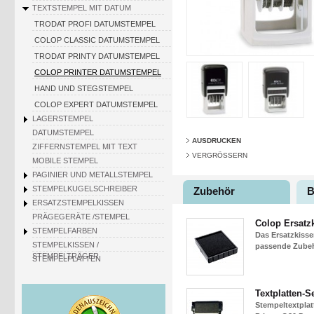
TEXTSTEMPEL MIT DATUM
TRODAT PROFI DATUMSTEMPEL
COLOP CLASSIC DATUMSTEMPEL
TRODAT PRINTY DATUMSTEMPEL
COLOP PRINTER DATUMSTEMPEL
HAND UND STEGSTEMPEL
COLOP EXPERT DATUMSTEMPEL
LAGERSTEMPEL
DATUMSTEMPEL
AUSDRUCKEN
ZIFFERNSTEMPEL MIT TEXT
VERGRÖSSERN
MOBILE STEMPEL
PAGINIER UND METALLSTEMPEL
STEMPELKUGELSCHREIBER
Zubehör
B
ERSATZSTEMPELKISSEN
PRÄGEGERÄTE /STEMPEL
Colop Ersatz
STEMPELFARBEN
Das Ersatzkisse
STEMPELKISSEN /
passende Zubehö
STEMPELTRÄGER
STEMPELPLATTEN
Textplatten-S
Stempeltextpla