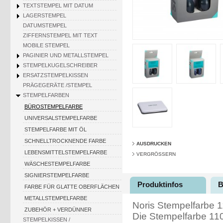
TEXTSTEMPEL MIT DATUM
LAGERSTEMPEL
DATUMSTEMPEL
ZIFFERNSTEMPEL MIT TEXT
MOBILE STEMPEL
PAGINIER UND METALLSTEMPEL
STEMPELKUGELSCHREIBER
ERSATZSTEMPELKISSEN
PRÄGEGERÄTE /STEMPEL
STEMPELFARBEN
BÜROSTEMPELFARBE
UNIVERSALSTEMPELFARBE
STEMPELFARBE MIT ÖL
SCHNELLTROCKNENDE FARBE
AUSDRUCKEN
LEBENSMITTELSTEMPELFARBE
VERGRÖSSERN
WÄSCHESTEMPELFARBE
SIGNIERSTEMPELFARBE
Produktinfos
B
FARBE FÜR GLATTE OBERFLÄCHEN
METALLSTEMPELFARBE
Noris Stempelfarbe 1
ZUBEHÖR + VERDÜNNER
Die Stempelfarbe 110
STEMPELKISSEN /