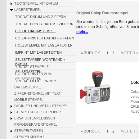
TEXTSTEMPEL MIT DATUM
LAGERSTEMPEL
Original Colop Datumstempel
TRODAT DATUM UND ZIFFERN
Sie werden in fast jedem Büro gebra
TRODAT PRINTY DATUM + ZIFFERN
sind in den Schriftgrößen von 3 mm b
COLOP DATUMSTEMPEL
mehr...
Die Gummibänder dieser Stempel sind 
COLOP PRINTER DATUM + ZIFFERN
der zweiten Ziffer abgedruckt werden
Jahresband mit vier Stellen (z.B. 20
HOLZSTEMPEL MIT LAGERTEXTEN
dargestellt und als kleinste Schrift
IMPRINT MIT LAGERTEXTEN
« ZURÜCK
1
2
WEITER »
Schriftbild leidet. Die Bänder der D
SELBSTFÄRBER WORTBAND +
haltbar. Der Datum Stempel von Col
DATUM
TRODAT STEMPEL Z.
SELBERSETZEN
COLOP PRINTER ZUM
SELBERSETZEN
TRODAT OFFICE PRINTY
Col
DATUMSTEMPEL
Colop
ZIFFERNSTEMPEL MIT TEXT
versc
MOBILE STEMPEL
Flüge
PAGINIER UND METALLSTEMPEL
ERLE
AUSG
STEMPELKUGELSCHREIBER
ERSATZSTEMPELKISSEN
PRÄGEGERÄTE /STEMPEL
STEMPELFARBEN
« ZURÜCK
1
2
WEITER »
STEMPELKISSEN /