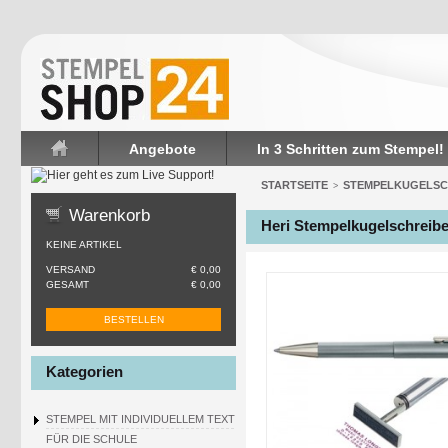
Angebote
In 3 Schritten zum Stempel!
Startseite
STARTSEITE
STEMPELKUGELSC
>
Warenkorb
Heri Stempelkugelschreibe
KEINE ARTIKEL
VERSAND
€ 0,00
GESAMT
€ 0,00
BESTELLEN
Kategorien
STEMPEL MIT INDIVIDUELLEM TEXT
FÜR DIE SCHULE