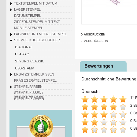
TEXTSTEMPEL MIT DATUM
LAGERSTEMPEL
DATUMSTEMPEL
ZIFFERNSTEMPEL MIT TEXT
MOBILE STEMPEL
PAGINIER UND METALLSTEMPEL
AUSDRUCKEN
STEMPELKUGELSCHREIBER
VERGRÖSSERN
DIAGONAL
CLASSIC
STYLING CLASSIC
Bewertungen
USB-STAMP
ERSATZSTEMPELKISSEN
Durchschnittliche Bewertung
PRÄGEGERÄTE /STEMPEL
STEMPELFARBEN
Übersicht
STEMPELKISSEN /
STEMPELTRÄGER
11 
STEMPELPLATTEN
2 B
0 B
0 B
0 B