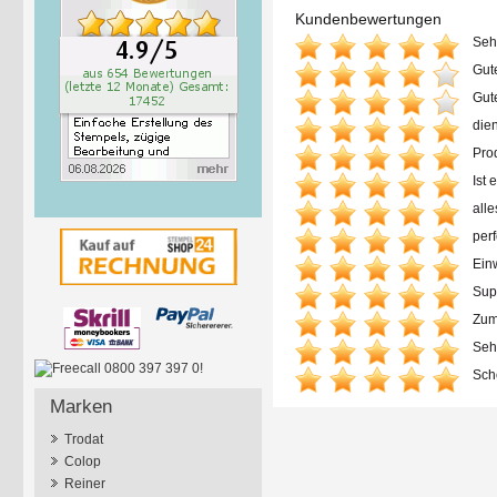
Kundenbewertungen
Sehr
Gute
Gute
dien
Pro
Ist
alle
perf
Einw
Sup
Zum
Sehr
Sch
Marken
Trodat
Colop
Reiner