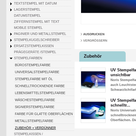
TEXTSTEMPEL MIT DATUM
LAGERSTEMPEL
DATUMSTEMPEL
ZIFFERNSTEMPEL MIT TEXT
MOBILE STEMPEL
PAGINIER UND METALLSTEMPEL
AUSDRUCKEN
STEMPELKUGELSCHREIBER
VERGRÖSSERN
ERSATZSTEMPELKISSEN
PRÄGEGERÄTE /STEMPEL
Zubehör
STEMPELFARBEN
BÜROSTEMPELFARBE
UV Stempelfa
UNIVERSALSTEMPELFARBE
unsichtbar
STEMPELFARBE MIT ÖL
Noris Stempelfa
auch Leuchtste
SCHNELLTROCKNENDE FARBE
Schwarzlichtfar
LEBENSMITTELSTEMPELFARBE
WÄSCHESTEMPELFARBE
UV Stempelfa
schnelltr...
SIGNIERSTEMPELFARBE
Noris Universal
FARBE FÜR GLATTE OBERFLÄCHEN
schnelltrocknen
Oberflächen. Die
METALLSTEMPELFARBE
ZUBEHÖR + VERDÜNNER
STEMPELKISSEN /