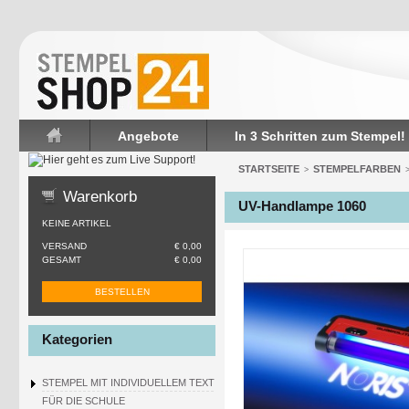
Angebote
In 3 Schritten zum Stempel!
Startseite
STARTSEITE
STEMPELFARBEN
>
Warenkorb
UV-Handlampe 1060
KEINE ARTIKEL
VERSAND
€ 0,00
GESAMT
€ 0,00
BESTELLEN
Kategorien
STEMPEL MIT INDIVIDUELLEM TEXT
FÜR DIE SCHULE