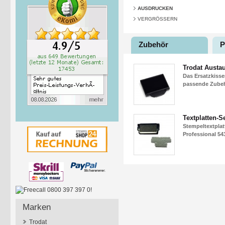
AUSDRUCKEN
VERGRÖSSERN
Zubehör
P
Trodat Austa
Das Ersatzkisse
passende Zubehö
Textplatten-Se
Stempeltextplat
Professional 543
Marken
Trodat