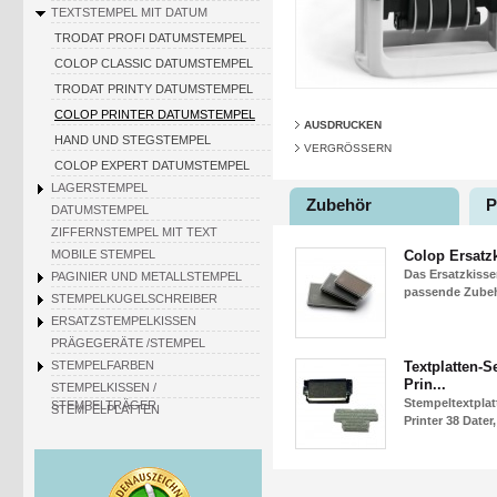
TEXTSTEMPEL MIT DATUM
TRODAT PROFI DATUMSTEMPEL
COLOP CLASSIC DATUMSTEMPEL
TRODAT PRINTY DATUMSTEMPEL
COLOP PRINTER DATUMSTEMPEL
AUSDRUCKEN
HAND UND STEGSTEMPEL
VERGRÖSSERN
COLOP EXPERT DATUMSTEMPEL
LAGERSTEMPEL
Zubehör
P
DATUMSTEMPEL
ZIFFERNSTEMPEL MIT TEXT
MOBILE STEMPEL
Colop Ersatz
Das Ersatzkisse
PAGINIER UND METALLSTEMPEL
passende Zubehö
STEMPELKUGELSCHREIBER
ERSATZSTEMPELKISSEN
PRÄGEGERÄTE /STEMPEL
STEMPELFARBEN
Textplatten-S
Prin...
STEMPELKISSEN /
Stempeltextpla
STEMPELTRÄGER
STEMPELPLATTEN
Printer 38 Dater