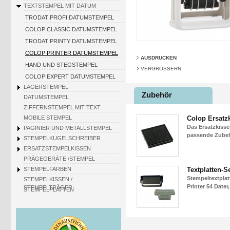
TEXTSTEMPEL MIT DATUM
TRODAT PROFI DATUMSTEMPEL
COLOP CLASSIC DATUMSTEMPEL
TRODAT PRINTY DATUMSTEMPEL
COLOP PRINTER DATUMSTEMPEL
AUSDRUCKEN
HAND UND STEGSTEMPEL
VERGRÖSSERN
COLOP EXPERT DATUMSTEMPEL
LAGERSTEMPEL
Zubehör
DATUMSTEMPEL
ZIFFERNSTEMPEL MIT TEXT
MOBILE STEMPEL
Colop Ersatz
Das Ersatzkisse
PAGINIER UND METALLSTEMPEL
passende Zubehö
STEMPELKUGELSCHREIBER
ERSATZSTEMPELKISSEN
PRÄGEGERÄTE /STEMPEL
STEMPELFARBEN
Textplatten-S
Stempeltextpla
STEMPELKISSEN /
Printer 54 Dater
STEMPELTRÄGER
STEMPELPLATTEN