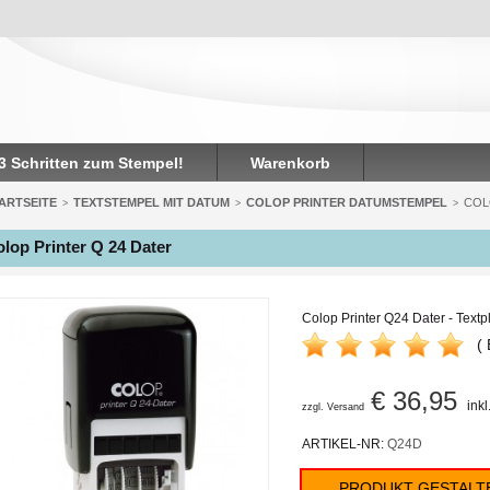
 3 Schritten zum Stempel!
Warenkorb
ARTSEITE
TEXTSTEMPEL MIT DATUM
COLOP PRINTER DATUMSTEMPEL
COL
>
>
>
lop Printer Q 24 Dater
Colop Printer Q24 Dater - Textp
(
€ 36,95
ink
zzgl. Versand
ARTIKEL-NR:
Q24D
PRODUKT GESTALT