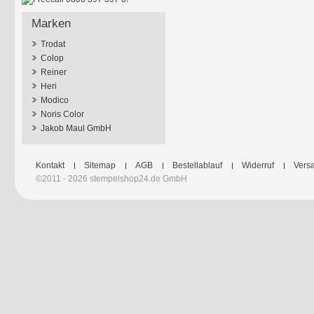
Marken
Trodat
Colop
Reiner
Heri
Modico
Noris Color
Jakob Maul GmbH
Kontakt
Sitemap
AGB
Bestellablauf
Widerruf
Versa
©2011 - 2026 stempelshop24.de GmbH