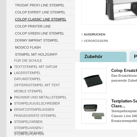
TRODAT PROFI LINE STEMPEL
COLOP EXPERT LINE STEMPEL
COLOP CLASSIC LINE STEMPEL
COLOP PRINTER LINE
COLOP GREEN LINE STEMPEL
AUSDRUCKEN
DORMY IMPRINT STEMPEL
VERGRÖSSERN
MODICO FLASH
STEMPEL MIT HOLZGRIFF
Zubehör
P
FÜR DIE SCHULE
TEXTSTEMPEL MIT DATUM
Colop Ersatz
LAGERSTEMPEL
Das Ersatzkisse
DATUMSTEMPEL
passende Zubehö
ZIFFERNSTEMPEL MIT TEXT
MOBILE STEMPEL
PAGINIER UND METALLSTEMPEL
Textplatten-S
STEMPELKUGELSCHREIBER
Class...
ERSATZSTEMPELKISSEN
Stempeltextpla
PRÄGEGERÄTE /STEMPEL
Classic Line 240
Ersatzstempelki
STEMPELFARBEN
STEMPELKISSEN /
STEMPELTRÄGER
STEMPELPLATTEN