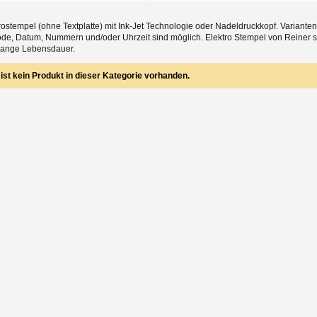
rostempel (ohne Textplatte) mit Ink-Jet Technologie oder Nadeldruckkopf. Variant
de, Datum, Nummern und/oder Uhrzeit sind möglich. Elektro Stempel von Reiner si
lange Lebensdauer.
 ist kein Produkt in dieser Kategorie vorhanden.